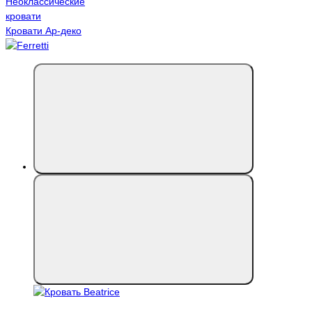
Неоклассические
кровати
Кровати Ар-деко