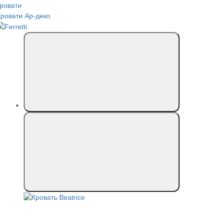
кровати
Кровати Ар-деко