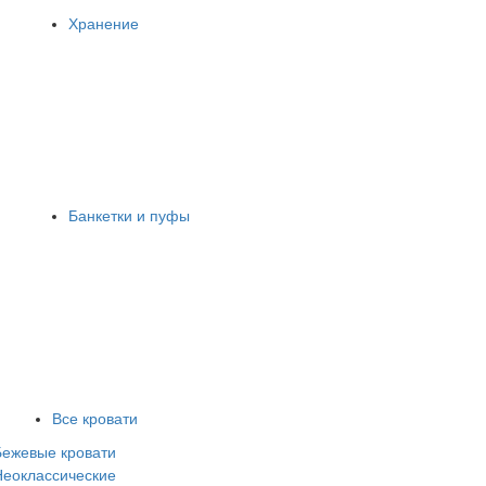
Хранение
Банкетки и пуфы
Все кровати
Бежевые кровати
Неоклассические