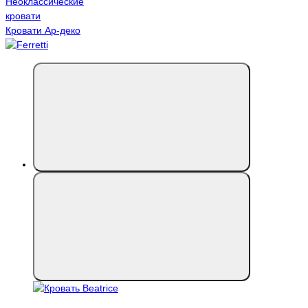
Неоклассические
кровати
Кровати Ар-деко