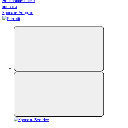
Неоклассические
кровати
Кровати Ар-деко