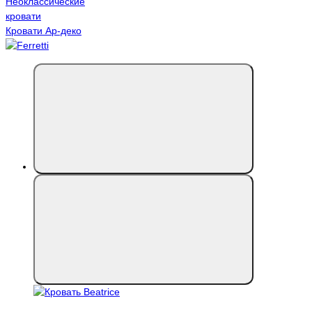
Неоклассические
кровати
Кровати Ар-деко