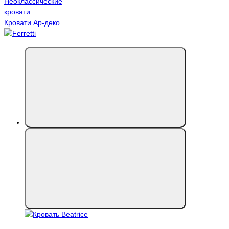
Неоклассические
кровати
Кровати Ар-деко