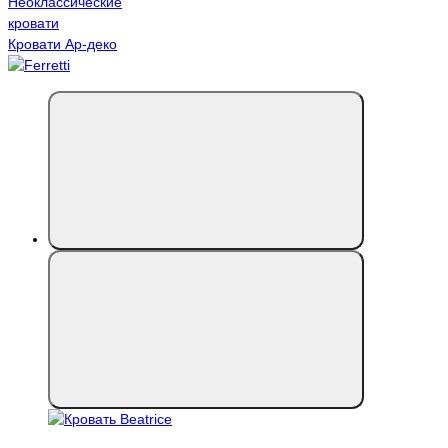
Неоклассические
кровати
Кровати Ар-деко