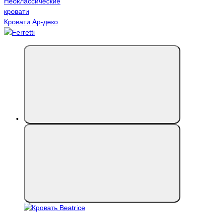
Неоклассические
кровати
Кровати Ар-деко