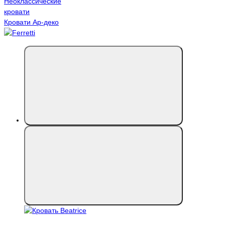
Неоклассические
кровати
Кровати Ар-деко