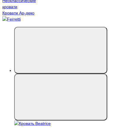
Неоклассические
кровати
Кровати Ар-деко