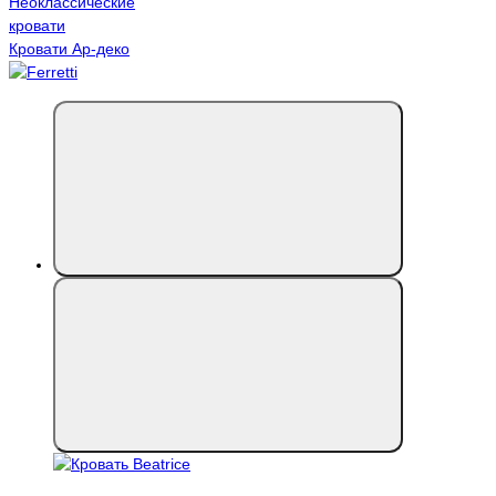
Неоклассические
кровати
Кровати Ар-деко