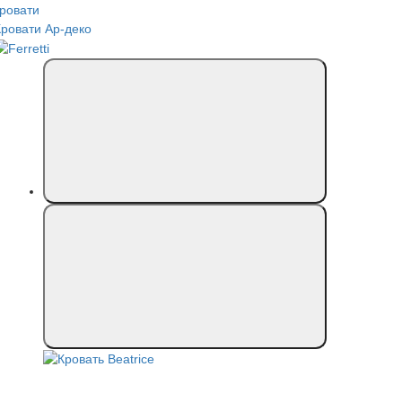
кровати
Кровати Ар-деко