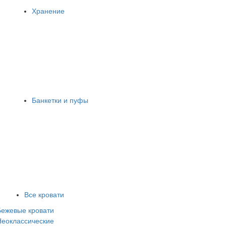
Хранение
Банкетки и пуфы
Все кровати
Бежевые кровати
Неоклассические