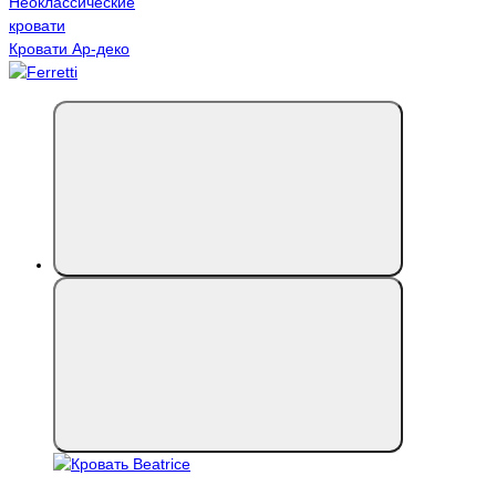
Неоклассические
кровати
Кровати Ар-деко