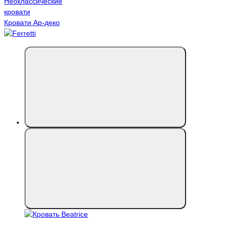
Неоклассические
кровати
Кровати Ар-деко