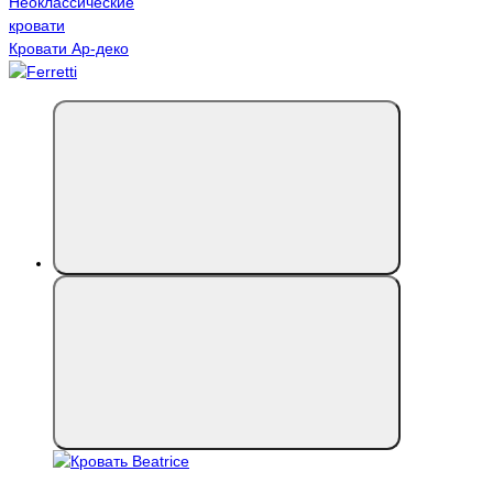
Неоклассические
кровати
Кровати Ар-деко