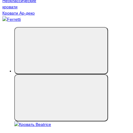
Неоклассические
кровати
Кровати Ар-деко